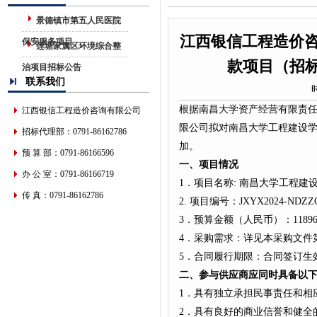
景德镇市第五人民医院
江西银信工程造价
保安服务项目
莲塘家属区环境综合整
款项目（招标编
治项目招标公告
联系我们
根据南昌大学资产经营有限责
江西银信工程造价咨询有限公司
限公司拟对南昌大学工程建设
招标代理部：0791-86162786
加。
预 算 部：0791-86166596
一、项目情况
办 公 室：0791-86166719
1．项目名称: 南昌大学工程
传 真：0791-86162786
2. 项目编号：JXYX2024-NDZZC
3．预算金额（人民币）：118960
4．采购需求：详见本采购文件
5．合同履行期限：合同签订生
二、参与供应商应同时具备以
1．具有独立承担民事责任和相
2．具有良好的商业信誉和健全